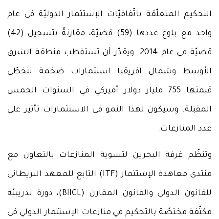
التحكيم المتعلّقة باتّفاقيّات الإستثمار الدوليّة في عام
واحد مع بلوغ عددها (59) قضيّة، مقارنةً بتسجيل (42)
قضيّة في عام 2014. ويقدّر أن تستقطب منطقة الشرق
الأوسط وشمال افريقيا استثمارات ضخمة تتخطّى
قيمتها 755 مليار دولار أميركي في السنوات الخمس
المقبلة. وسيكون لهذا النمو في الاستثمارات تأثير على
عدد المنازعات.
وتنظّم غرفة البحرين لتسوية المنازعات بالتعاون مع
منتدى معاهدة الإستثمار (ITF) التابع للمعهد البريطاني
للقانون الدولي والقانون المقارن (BIICL)، دورة تدريبيّة
مكثّفة مختصّة بالتحكيم في منازعات الإستثمار الدولي في