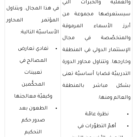
والعمليّة والخبرات التي
في هذا المجال. ويتناول
سيستعرضها مجموعة من
المؤتمر المحاور
أبرز الأسماء المرموقة
الأساسيّة التالية:
والمتخصّصة في مجال
تفادي تعارض
الإستثمار الدولي في المنطقة
المصالح في
وخارجها. وتتناول محاور الدورة
تعيينات
التدريبيّة قضايا أساسيّة تعنى
المحكَّمين
بشكل مباشر بالمنطقة
وكيفيّة معالجتها
والعالم ومنها:
الطعون بعد
نظرة عامّة
صدور حكم
أهمّ التطوّرات في
التحكيم