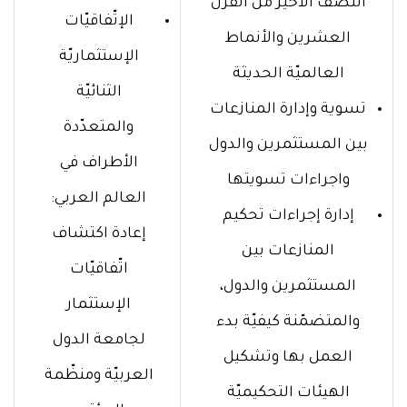
النصف الأخير من القرن
الإتّفاقيّات
العشرين والأنماط
الإستثماريّة
العالميّة الحديثة
الثنائيّة
تسوية وإدارة المنازعات
والمتعدّدة
بين المستثمرين والدول
الأطراف في
واجراءات تسويتها
العالم العربي:
إدارة إجراءات تحكيم
إعادة اكتشاف
المنازعات بين
اتّفاقيّات
المستثمرين والدول،
الإستثمار
والمتضمّنة كيفيّة بدء
لجامعة الدول
العمل بها وتشكيل
العربيّة ومنظّمة
الهيئات التحكيميّة