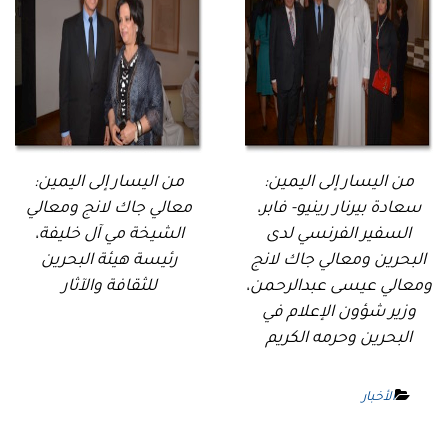
من اليسار إلى اليمين:
من اليسار إلى اليمين:
سعادة بيرنار رينيو- فابر،
معالي جاك لانج ومعالي
السفير الفرنسي لدى
الشيخة مي آل خليفة،
البحرين ومعالي جاك لانج
رئيسة هيئة البحرين
ومعالي عيسى عبدالرحمن،
للثقافة والآثار
وزير شؤون الإعلام في
البحرين وحرمه الكريم
الأخبار