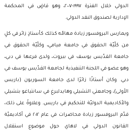
الدولي خلال الفترة ١٩٩٧-٢٠٠٧، وهو قاضٍ في المحكمة
الإدارية لصندوق النقد الدولي.
ويمارس البروفسور زيادة مهامّه كذلك كأستاذٍ زائر في كلٍ
من كلّيّة الحقوق في جامعة ميامي، وكلّيّة الحقوق في
جامعة القدّيس يوسف في بيروت، ولدى فرعها في دبي،
وهو عضو في اللجنة التنفيذية لجامعة القدّيس يوسف في
دبي. وكان أستاذًا زائرًا لدى جامعة السوربون (باريس
الأولى)، وجامعتي التشيلي وهايدلبرغ في سانتياغو بتشيلي
والأكاديمية الدوليّة للتحكيم في باريس. وعلاوةً على ذلك،
قدّم البروفسور زيادة محاضرات في عام ٢٠١٢ في أكاديميّة
القانون الدولي في لاهاي حول موضوع استقلال