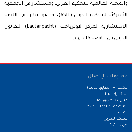
والمجلة العالمية للتحكيم العربي، ومستشار في الجمعية
الأميركيّة للتحكيم الدولي (ASIL)، وعضو سابق في اللجنة
الاستشارية لمركز لاوترباخت (Lauterpacht) للقانون
الدولي في جامعة كامبردج.
معلومات الإتصال
مكتب ٣٠١ (الطابق الثالث)
بناية بارك بلازا
مبنى ٢٤٧ طريق ١٧٠٤
المنطقة الدبلوماسية ٣١٧
المنامة
مملكة البحرين
ص.ب. ٢٠٠٠٦