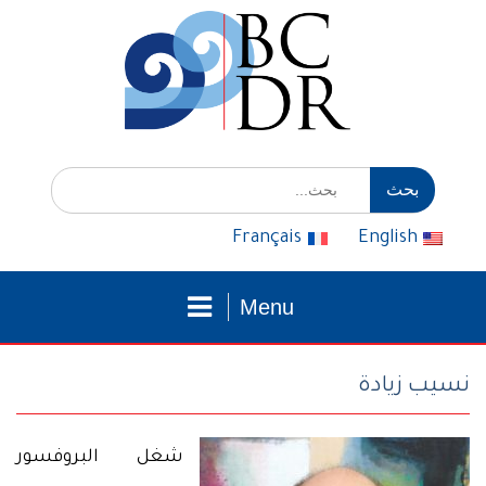
التوجه
للمحتوى
إبحث
عن:
Français
English
Menu
نسيب زيادة
شغل البروفسور