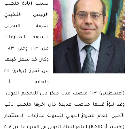
نسيب زيادة منصب
الرئيس التنفيذي
لغرفة البحرين
لتسوية المنازعات
من ٢٠١٣ وحتى ٢٠٢٣.
وكان قد شغل قبلها
من تموز (يوليو) ٢٠١١
ولغاية آب
(أغسطس) ٢٠١٣ منصب مدير مركز دبي للتحكيم الدولي.
وقد تبوّأ قبلها مناصب عديدة كان آخرها منصب نائب
الأمين العام للمركز الدولي لتسوية منازعات الاستثمار
(إكسيد أو ICSID) التابع للبنك الدولي في الفترة ما بين ٢٠٠٧