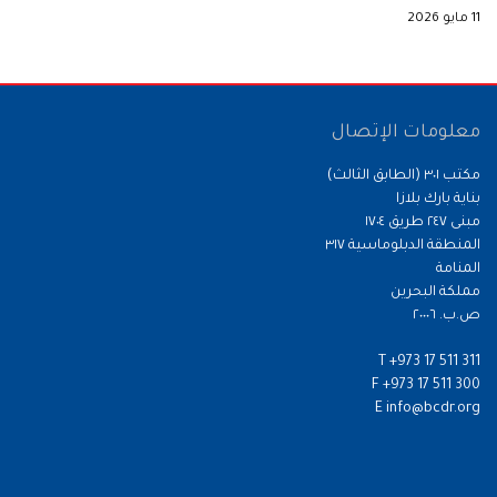
11 مايو 2026
معلومات الإتصال
مكتب ٣٠١ (الطابق الثالث)
بناية بارك بلازا
مبنى ٢٤٧ طريق ١٧٠٤
المنطقة الدبلوماسية ٣١٧
المنامة
مملكة البحرين
ص.ب. ٢٠٠٠٦
T
+973 17 511 311
F
+973 17 511 300
E
info@bcdr.org