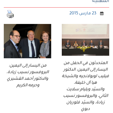
المهنيّة
23 مارس 2015
المتحدثون في الحفل من
من اليسار إلى اليمين:
اليسار إلى اليمين: الدكتور
البروفسور نسيب زيادة،
فيليب لوبولانجيه والشيخة
والدكتور أحمد القشيري
هيا آل خليفة،
وحرمه الكريم
والسيّد ويليام سلايت
الثاني، والبروفسور نسيب
زيادة، والسيّد فلوريان
دبوي