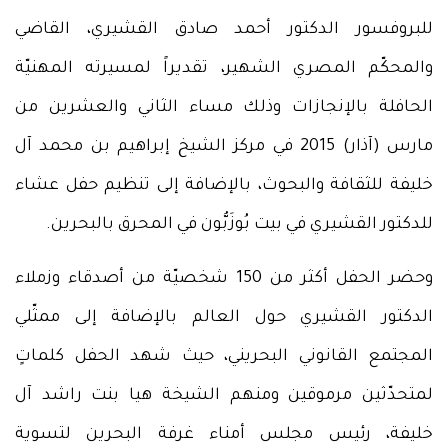
للبروفسور الدكتور أحمد صادق القشيري، القاضي
والمحكّم المصري الشهير، تقديراً لمسيرته المهنيّة
الحافلة بالإنجازات وذلك مساء الثاني والعشرين من
مارس (آذار) 2015 في مركز الشيخ إبراهيم بن محمد آل
خليفة للثقافة والبحوث، بالإضافة إلى تنظيم حفل عشاء
للدكتور القشيري في بيت بُوزَبُّون في المحرق بالبحرين.
وحضر الحفل أكثر من 150 شخصيّة من أصدقاء وزملاء
الدكتور القشيري حول العالم بالإضافة إلى ممثّلي
المجتمع القانوني البحريني، حيث شهد الحفل كلماتٍ
لمتحدّثين مرموقين ومنهم الشيخة هيا بنت راشد آل
خليفة، رئيس مجلس أمناء غرفة البحرين لتسوية