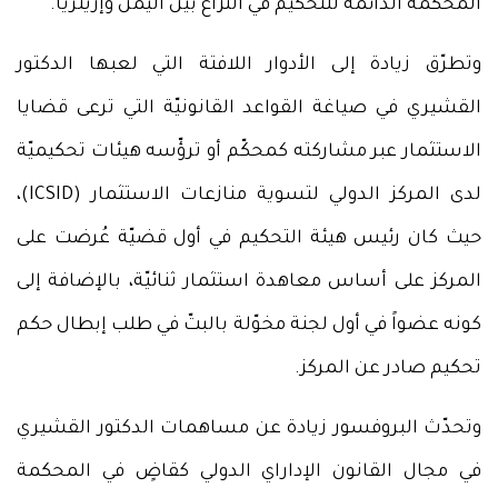
المحكمة الدائمة للتحكيم في النزاع بين اليمن وإريتريا.
وتطرّق زيادة إلى الأدوار اللافتة التي لعبها الدكتور
القشيري في صياغة القواعد القانونيّة التي ترعى قضايا
الاستثمار عبر مشاركته كمحكّم أو ترؤّسه هيئات تحكيميّة
لدى المركز الدولي لتسوية منازعات الاستثمار (ICSID)،
حيث كان رئيس هيئة التحكيم في أول قضيّة عُرضت على
المركز على أساس معاهدة استثمار ثنائيّة، بالإضافة إلى
كونه عضواً في أول لجنة مخوّلة بالبتّ في طلب إبطال حكم
تحكيم صادر عن المركز.
وتحدّث البروفسور زيادة عن مساهمات الدكتور القشيري
في مجال القانون الإداراي الدولي كقاضٍ في المحكمة