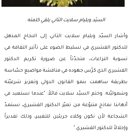
السيّد ويليام سلايت الثاني يلقي كلمته
وأشار السيّد ويليام سلايت الثاني إلى النجاح المذهل
للدكتور القشيري في تسليط الضوء على تأثير الثقافة في
تسوية النزاعات، متحدّثاً عن ضرورة تكريم الدكتور
القشيري الذي كرّس جهوده في مناقشة مواضيع حسّاسة
بطريقة ساهمت بنمو القانون الدولي وتعزيز شرعيّته
وشموليّته. وختم السيّد سلايت قائلاً: "عندما نستعيد في
أذهاننا نماذج متنوّعة من تميّز الدكتور القشيري، نستمدّ
الشجاعة لأن نكون وكلاء جريئين للتغيير، وذلك تقديراً
وإجلالاً للدكتور القشيري."