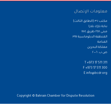
معلومات الإتصال
مكتب ٣٠١ (الطابق الثالث)
بناية بارك بلازا
مبنى ٢٤٧ طريق ١٧٠٤
المنطقة الدبلوماسية ٣١٧
المنامة
مملكة البحرين
ص.ب. ٢٠٠٠٦
T
+973 17 511 311
F
+973 17 511 300
E
info@bcdr.org
Copyright © Bahrain Chamber for Dispute Resolution