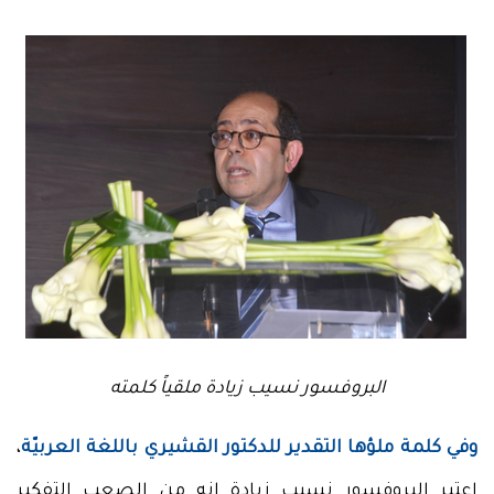
البروفسور نسيب زيادة ملقياً كلمته
وفي كلمة ملؤها التقدير للدكتور القشيري باللغة العربيّة
،
اعتبر البروفسور نسيب زيادة إنه من الصعب التفكير