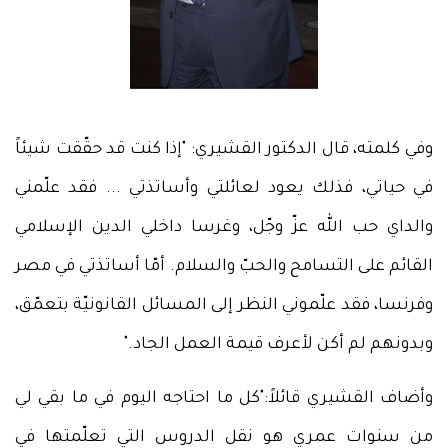
وفي كلمته، قال الدكتور القشيري: "إذا كنت قد حقّقت شيئاً
في حياتي، فذلك يعود لعائلتي وأساتذتي ... فقد علّمني
والداي حب الله عزّ وجّل، وغرسا داخلي الدين الإسلامي
القائم على التسامح والحبّ والسلام. أمّا أساتذتي في مصر
وفرنسا، فقد علّموني النظر إلى المسائل القانونيّة بتعمّق،
وبدونهم لم أكن لأعرف قيمة العمل الجاد."
وأضاف القشيري قائلاً:"كل ما احتاجه اليوم في ما بقي لي
من سنوات عمري هو نقل الدروس التي تعلّمتها في