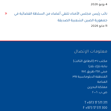
4 يونيو 2026
نائب رئيس مجلس الأمناء تلتقي أعضاء من السلطة القضائية في
جمهورية الصين الشعبية الصديقة
11 مايو 2026
معلومات الإتصال
مكتب ٣٠١ (الطابق الثالث)
بناية بارك بلازا
مبنى ٢٤٧ طريق ١٧٠٤
المنطقة الدبلوماسية ٣١٧
المنامة
مملكة البحرين
ص.ب. ٢٠٠٠٦
T
+973 17 511 311
F
+973 17 511 300