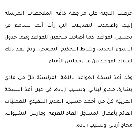
حرصت اللجنة على مراجعة كافّة الملاحظات المرسلة
إليها واعتمدت التعديلات التي رأت أنّها تساهم في
تحسين القواعد. كما أضافت ملحقَين للقواعد وهما جدول
الرسوم الجديد، وشرط التحكيم النموذجي. وتمّ بعد ذلك
اعتماد القواعد من قبل مجلس الأمناء.
وقد أعدّ نسخة القواعد باللغة الفرنسيّة كلٌّ من فادي
بشارة، محامٍ لبناني، ونسيب زيادة، في حين أعدّ النسخة
العربيّة كلٌّ من أحمد حسين، المدير التنفيذي للعمليّات
القائم بأعمال المسجّل العام للغرفة، وفارس النشيوات،
محامٍ أردني، ونسيب زيادة.