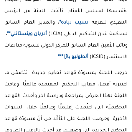
وتقديمها لمجلس الأمناء. تألّفت اللجنة من الرئيس
التنفيذي للغرفة
نسيب زيادة*
، والمدير العام السابق
لمحكمة لندن للتحكيم الدولي (LCIA)
أدريان وينستانلي**
،
ونائب الأمين العام السابق للمركز الدولي لتسوية منازعات
الاستثمار (ICSID)
أنطونيو بارّا***
.
خرجت اللجنة بمسودّة قواعد تحكيم جديدة تتضمّن ما
اعتبرته أفضل معايير التحكيم المعتمدة عالميًّا. وقامت
اللجنة لهذا الغرض بمراجعة ودراسة آخر وأحدث القواعد
التحكيميّة التي اعتُمدت إقليميًّا وعالميًّا خلال السنوات
الأخيرة. وحرصت اللجنة على التأكّد من أنّ مسودّة قواعد
التحكيم الجديدة التي وضعتها قد أخذت بالاعتبار الظروف