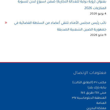
بعنوان (رؤية دولية للعدالة التجارية) ضمن أسبوع لندن لتسوية
المنازعات 2026
4 يونيو 2026
نائب رئيس مجلس الأمناء تلتقي أعضاء من السلطة القضائية في
جمهورية الصين الشعبية الصديقة
11 مايو 2026
معلومات الإتصال
مكتب ٣٠١ (الطابق الثالث)
بناية بارك بلازا
مبنى ٢٤٧ طريق ١٧٠٤
المنطقة الدبلوماسية ٣١٧
المنامة
مملكة البحرين