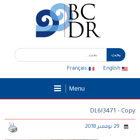
التوجه
للمحتوى
إبحث
عن:
Français
English
Menu
DL6I3471 - Copy
29 نوفمبر 2018