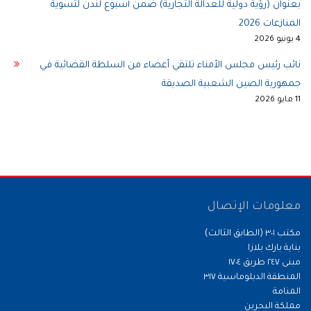
بعنوان (رؤية دولية للعدالة التجارية) ضمن أسبوع لندن لتسوية
المنازعات 2026
4 يونيو 2026
نائب رئيس مجلس الأمناء تلتقي أعضاء من السلطة القضائية في
جمهورية الصين الشعبية الصديقة
11 مايو 2026
معلومات الإتصال
مكتب ٣٠١ (الطابق الثالث)
بناية بارك بلازا
مبنى ٢٤٧ طريق ١٧٠٤
المنطقة الدبلوماسية ٣١٧
المنامة
مملكة البحرين