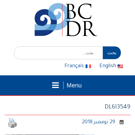
التوجه
للمحتوى
إبحث
عن:
Français
English
Menu
DL6I3549
29 نوفمبر 2018