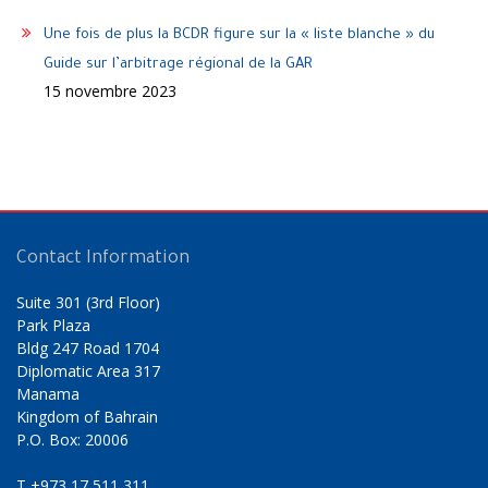
Une fois de plus la BCDR figure sur la « liste blanche » du
Guide sur l’arbitrage régional de la GAR
15 novembre 2023
Contact Information
Suite 301 (3rd Floor)
Park Plaza
Bldg 247 Road 1704
Diplomatic Area 317
Manama
Kingdom of Bahrain
P.O. Box: 20006
T
+973 17 511 311