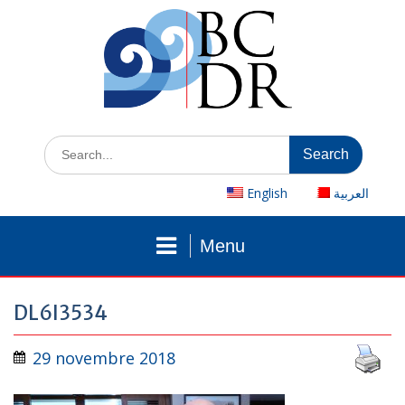
Skip
to
content
Search
for:
English
العربية
Menu
DL6I3534
29 novembre 2018