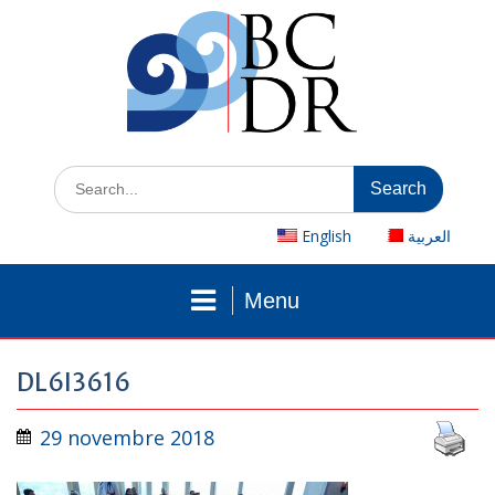
Skip
to
content
Search
for:
English
العربية
Menu
DL6I3616
29 novembre 2018