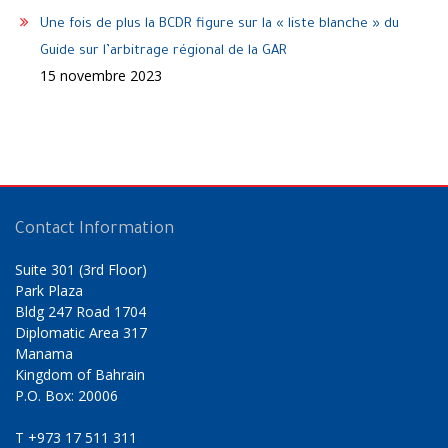
Une fois de plus la BCDR figure sur la « liste blanche » du
Guide sur l’arbitrage régional de la GAR
15 novembre 2023
Contact Information
Suite 301 (3rd Floor)
Park Plaza
Bldg 247 Road 1704
Diplomatic Area 317
Manama
Kingdom of Bahrain
P.O. Box: 20006
T
+973 17 511 311