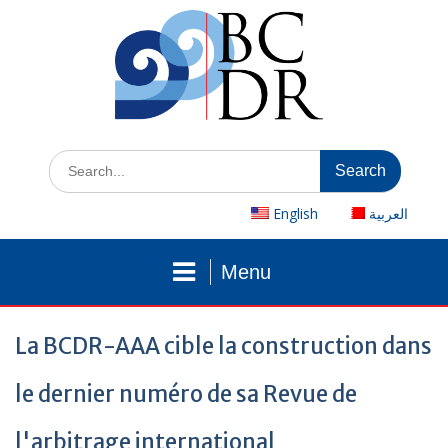
Skip
to
content
Search
for:
English
العربية
Menu
La BCDR-AAA cible la construction dans
le dernier numéro de sa Revue de
l'arbitrage international