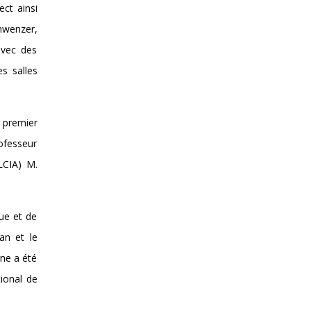
ect ainsi
hwenzer,
avec des
s salles
 premier
rofesseur
LCIA) M.
que et de
an et le
gne a été
tional de