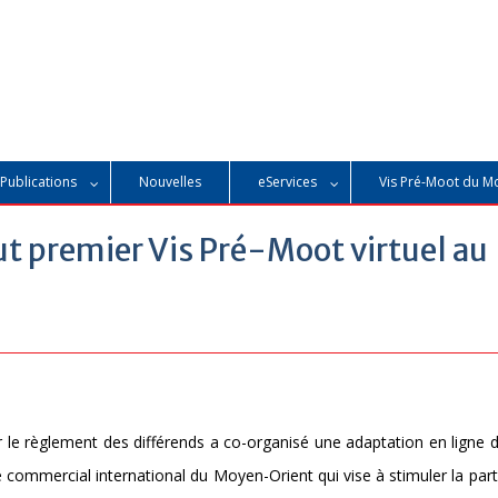
Publications
Nouvelles
eServices
Vis Pré-Moot du M
t premier Vis Pré-Moot virtuel au
e règlement des différends a co-organisé une adaptation en ligne de
commercial international du Moyen-Orient qui vise à stimuler la part