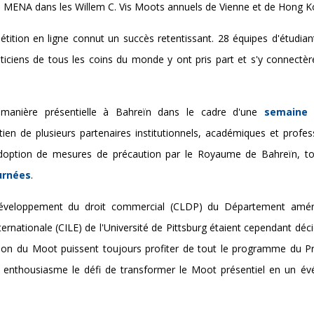
ion MENA dans les Willem C. Vis Moots annuels de Vienne et de Hong K
ition en ligne connut un succès retentissant. 28 équipes d'étudian
aticiens de tous les coins du monde y ont pris part et s'y connectè
ne manière présentielle à Bahreïn dans le cadre d'une
semaine 
en de plusieurs partenaires institutionnels, académiques et profess
'adoption de mesures de précaution par le Royaume de Bahreïn, to
urnées
.
veloppement du droit commercial (CLDP) du Département amér
ernationale (CILE) de l'Université de Pittsburg étaient cependant déc
ation du Moot puissent toujours profiter de tout le programme du P
ec enthousiasme le défi de transformer le Moot présentiel en un é