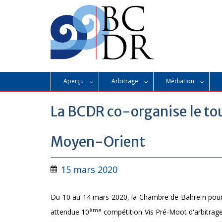
Skip
to
content
Aperçu
Arbitrage
Médiation
La BCDR co-organise le tou
Moyen-Orient
15 mars 2020
Du 10 au 14 mars 2020, la Chambre de Bahreïn pour l
ème
attendue 10
compétition Vis Pré-Moot d'arbitrage 