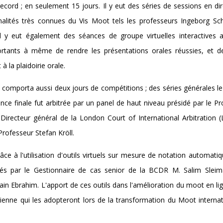
cord ; en seulement 15 jours. Il y eut des séries de sessions en dir
nalités très connues du Vis Moot tels les professeurs Ingeborg Sc
Il y eut également des séances de groupe virtuelles interactives 
ortants à même de rendre les présentations orales réussies, et de
à la plaidoirie orale.
comporta aussi deux jours de compétitions ; des séries générales le
ience finale fut arbitrée par un panel de haut niveau présidé par le P
Directeur général de la London Court of International Arbitration (
Professeur Stefan Kröll.
e à l'utilisation d'outils virtuels sur mesure de notation automati
pés par le Gestionnaire de cas senior de la BCDR M. Salim Sleim
in Ebrahim. L'apport de ces outils dans l'amélioration du moot en li
Vienne qui les adopteront lors de la transformation du Moot interna