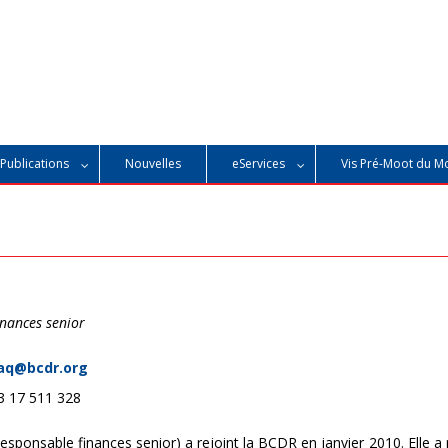
Publications
Nouvelles
eServices
Vis Pré-Moot du M
inances senior
aq@bcdr.org
 17 511 328
Responsable finances senior) a rejoint la BCDR en janvier 2010. Elle 