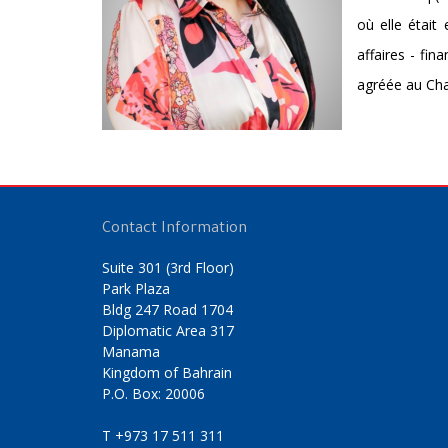
où elle était
affaires - fi
agréée au Char
Contact Information
Suite 301 (3rd Floor)
Park Plaza
Bldg 247 Road 1704
Diplomatic Area 317
Manama
Kingdom of Bahrain
P.O. Box: 20006
T
+973 17 511 311