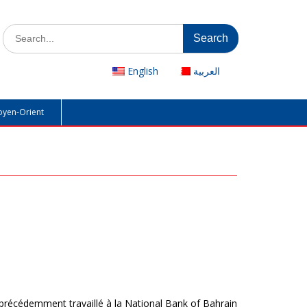
Search
for:
English
العربية
oyen-Orient
a précédemment travaillé à la National Bank of Bahrain