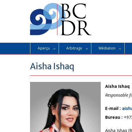
Skip
to
content
Aperçu
Arbitrage
Médiation
Aisha Ishaq
Aisha Ishaq
Responsable f
E-mail :
aish
Bureau :
+973
Aisha Ishaq (