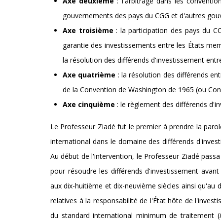
Axe deuxième
: l'arbitrage dans les conventio
gouvernements des pays du CGG et d'autres gou
Axe troisième
: la participation des pays du CC
garantie des investissements entre les États memb
la résolution des différends d'investissement entre
Axe quatrième
: la résolution des différends ent
de la Convention de Washington de 1965 (ou Con
Axe cinquième
: le règlement des différends d'i
Le Professeur Ziadé fut le premier à prendre la parole.
international dans le domaine des différends d'investi
Au début de l'intervention, le Professeur Ziadé passa
pour résoudre les différends d'investissement avant l
aux dix-huitième et dix-neuvième siècles ainsi qu'au 
relatives à la responsabilité de l'État hôte de l'inve
du standard international minimum de traitement (