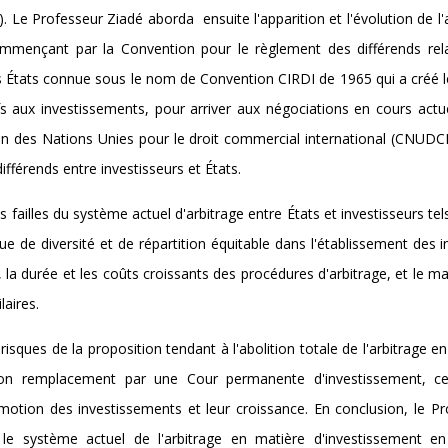
). Le Professeur Ziadé aborda ensuite l'apparition et l'évolution de l'
commençant par la Convention pour le règlement des différends rela
es États connue sous le nom de Convention CIRDI de 1965 qui a créé 
ifs aux investissements, pour arriver aux négociations en cours act
on des Nations Unies pour le droit commercial international (CNUDCI
férends entre investisseurs et États.
failles du système actuel d'arbitrage entre États et investisseurs tel
ue de diversité et de répartition équitable dans l'établissement des 
 la durée et les coûts croissants des procédures d'arbitrage, et le 
laires.
isques de la proposition tendant à l'abolition totale de l'arbitrage e
t son remplacement par une Cour permanente d'investissement, c
motion des investissements et leur croissance. En conclusion, le Pr
 le système actuel de l'arbitrage en matière d'investissement en 