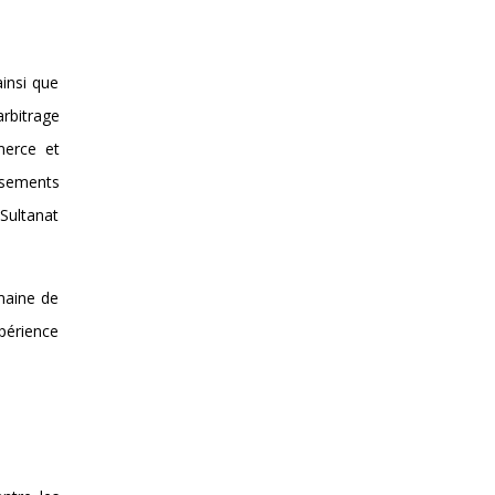
insi que
rbitrage
merce et
issements
Sultanat
omaine de
périence