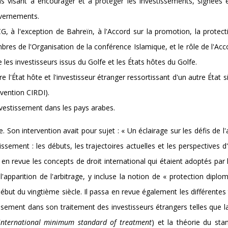
ns visant à encourager et à protéger les investissements, signées e
vernements.
G, à l'exception de Bahreïn, à l'Accord sur la promotion, la protect
res de l'Organisation de la conférence Islamique, et le rôle de l'Ac
 les investisseurs issus du Golfe et les États hôtes du Golfe.
re l'État hôte et l'investisseur étranger ressortissant d'un autre État s
vention CIRDI).
nvestissement dans les pays arabes.
 Son intervention avait pour sujet : « Un éclairage sur les défis de l'
ssement : les débuts, les trajectoires actuelles et les perspectives d'
 en revue les concepts de droit international qui étaient adoptés par 
'apparition de l'arbitrage, y incluse la notion de « protection diplo
début du vingtième siècle. Il passa en revue également les différentes
stissement dans son traitement des investisseurs étrangers telles que l
international minimum standard of treatment
) et la théorie du sta