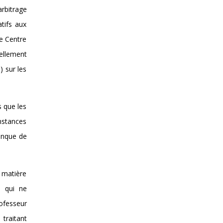
arbitrage
tifs aux
le Centre
uellement
) sur les
s que les
instances
manque de
n matière
e qui ne
ofesseur
traitant