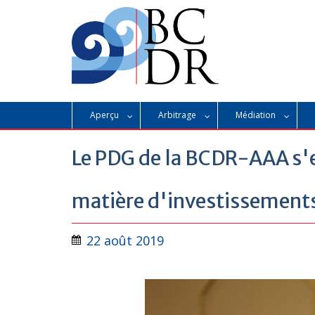
Skip
to
content
Aperçu
Arbitrage
Médiation
Le PDG de la BCDR-AAA s'e
matière d'investissements
22 août 2019