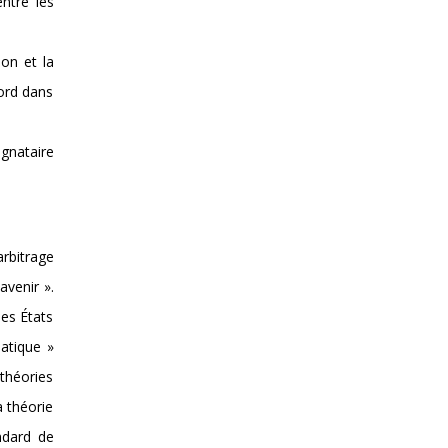
ntre les
ion et la
cord dans
ignataire
arbitrage
avenir ».
les États
matique »
 théories
a théorie
ndard de